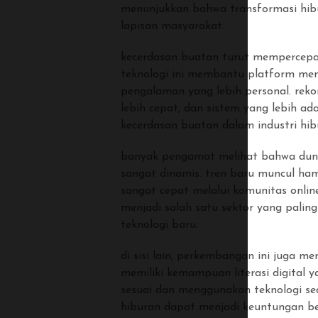
menunjukkan bahwa transformasi hibu
lapisan masyarakat.
kecerdasan buatan turut mempercepat
teknologi ini membantu platform m
pengalaman yang lebih personal. reko
lebih cepat, dan sistem yang lebih a
kecerdasan buatan dalam industri hi
banyak pengamat melihat bahwa dunia
sangat dinamis. tren baru muncul ha
sangat cepat melalui komunitas onlin
menjadi salah satu sektor yang palin
teknologi baru.
di sisi lain, perkembangan ini juga 
memiliki kemampuan literasi digital
sesuai dan menggunakan teknologi s
hiburan dapat menjadi keuntungan be