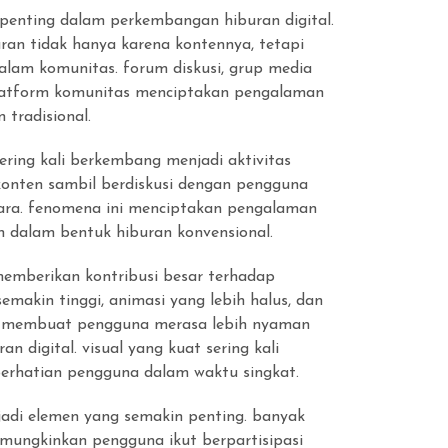
 penting dalam perkembangan hiburan digital.
ran tidak hanya karena kontennya, tetapi
 dalam komunitas. forum diskusi, grup media
 platform komunitas menciptakan pengalaman
 tradisional.
ering kali berkembang menjadi aktivitas
konten sambil berdiskusi dengan pengguna
gara. fenomena ini menciptakan pengalaman
n dalam bentuk hiburan konvensional.
memberikan kontribusi besar terhadap
emakin tinggi, animasi yang lebih halus, dan
k membuat pengguna merasa lebih nyaman
n digital. visual yang kuat sering kali
erhatian pengguna dalam waktu singkat.
enjadi elemen yang semakin penting. banyak
mungkinkan pengguna ikut berpartisipasi