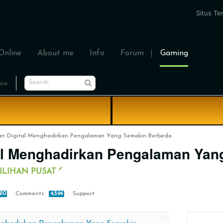
Situs Te
Online
About me
Info
Forum
Gaming
Situs
ine
Game
Online
Resmi
an Digital Menghadirkan Pengalaman Yang Semakin Berbeda
tal Menghadirkan Pengalaman Ya
ILIHAN PUSAT
Comments
Support
410
4,594