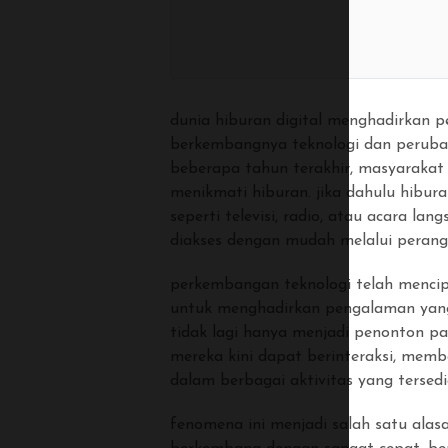
dunia hiburan digital menghadirkan 
berkembangnya teknologi dan perubah
beberapa tahun terakhir, masyarakat
menikmati hiburan. jika dahulu hibura
seperti televisi, radio, atau acara la
diakses dengan mudah melalui perangk
perkembangan teknologi telah mencip
untuk menghadirkan pengalaman yang 
tidak lagi hanya menjadi penonton pa
mereka kini dapat berinteraksi, memb
dalam berbagai aktivitas yang tersedi
fenomena ini menjadi salah satu alas