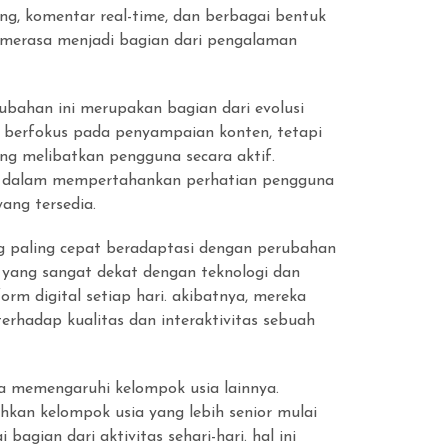
ling, komentar real-time, dan berbagai bentuk
 merasa menjadi bagian dari pengalaman
rubahan ini merupakan bagian dari evolusi
ya berfokus pada penyampaian konten, tetapi
g melibatkan pengguna secara aktif.
tif dalam mempertahankan perhatian pengguna
ang tersedia.
g paling cepat beradaptasi dengan perubahan
 yang sangat dekat dengan teknologi dan
rm digital setiap hari. akibatnya, mereka
 terhadap kualitas dan interaktivitas sebuah
ga memengaruhi kelompok usia lainnya.
kan kelompok usia yang lebih senior mulai
agian dari aktivitas sehari-hari. hal ini